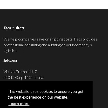
Facs in short
We help companies save on shipping costs. Facs provides
professional consulting and auditing on your company's
logistics.
Address
Via Ivo Cremaschi, 7
41012 Carpi MO – Italia
Partita IVA: 03149640363
Tel 059 5961057
This website uses cookies to ensure you get
Fax 059 5961450
the best experience on our website.
Learn more
Follow us on