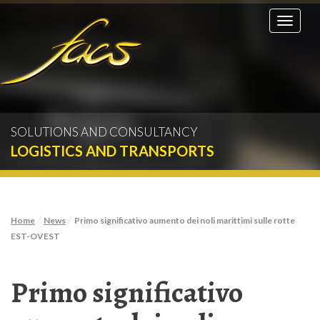
Toggle
navigati
SOLUTIONS AND CONSULTANCY
LOGISTICS AND TRANSPORTS
/
/
Home
News
Primo significativo aumento dei noli marittimi sulle rotte
EST-OVEST
Primo significativo