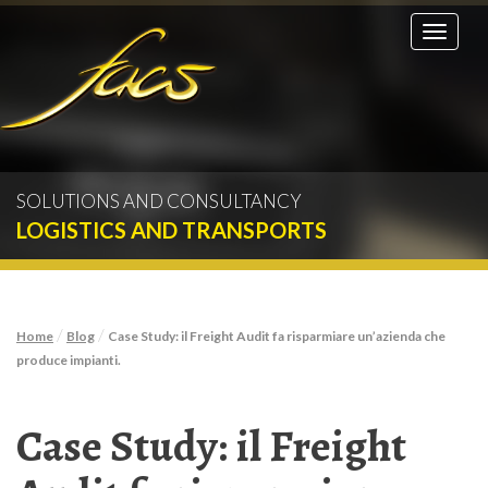
Toggle
navigati
SOLUTIONS AND CONSULTANCY
LOGISTICS AND TRANSPORTS
/
/
Home
Blog
Case Study: il Freight Audit fa risparmiare un’azienda che
produce impianti.
Case Study: il Freight