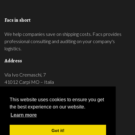
Facs in short
We help companies save on shipping costs. Facs provides
professional consulting and auditing on your company's
logistics.
Address
Via Ivo Cremaschi, 7
41012 Carpi MO – Italia
Partita IVA: 03149640363
Tel 059 5961057
This website uses cookies to ensure you get
Fax 059 5961450
the best experience on our website.
Learn more
Follow us on
Got it!
Linkedin