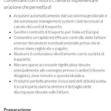
Conveniamo con il nostro Cliente di implementare
un’azione che permetta di
Acquisire automaticamente dal suo sistema gestionale e
dal warehouse management system i dati necessari al
calcolo dei costi di trasporto;
Gestire i contratti di trasporto per Italia ed Europa;
Consentire un rapido ed efficace controllo delle fatture
emesse rilevando le eventuali anomalie prima che le
stesse siano registrate e pagate;
Risolvere il contenzioso direttamente con le società di
trasporto;
Rilevare spese accessorie significative dovute
principalmente alle consegne presso i cantieri (ritenute
disagiate), zone remote e sponda idraulica.
Produrre periodicamente i resoconti dell’attività svolta,
tra cui in particolare la sintesi e il dettaglio delle
discrepanze rilevate sulle fatture.
Preparazione